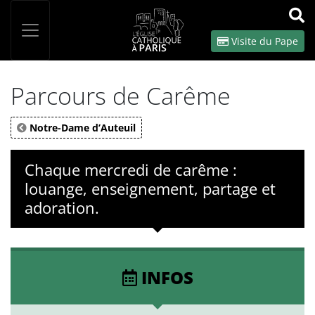
Panneau de gestion des cookies
Votre recherche
OK
Visite du Pape
Parcours de Carême
Notre-Dame d’Auteuil
Chaque mercredi de carême :
louange, enseignement, partage et
adoration.
INFOS