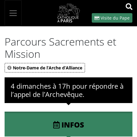
Panneau de gestion des cookies
Votre recherche
OK
Visite du Pape
Parcours Sacrements et
Mission
Notre-Dame de l’Arche d’Alliance
4 dimanches à 17h pour répondre à
l’appel de l’Archevêque.
INFOS