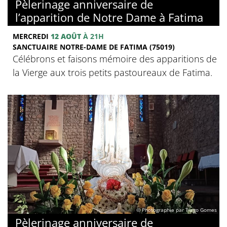
Pèlerinage anniversaire de
l’apparition de Notre Dame à Fatima
MERCREDI
12 AOÛT
À 21H
SANCTUAIRE NOTRE-DAME DE FATIMA (75019)
Célébrons et faisons mémoire des apparitions de
la Vierge aux trois petits pastoureaux de Fatima.
© Photographie par Tiago Gomes
Pèlerinage anniversaire de