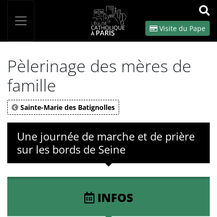
Panneau de gestion des cookies
Votre recherche
OK
Visite du Pape
Pèlerinage des mères de
famille
Sainte-Marie des Batignolles
Une journée de marche et de prière
sur les bords de Seine
INFOS