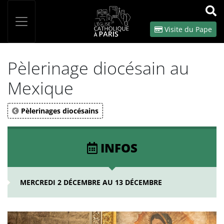
Panneau de gestion des cookies
Votre recherche
OK
Visite du Pape
Pèlerinage diocésain au
Mexique
Pèlerinages diocésains
INFOS
MERCREDI 2 DÉCEMBRE AU 13 DÉCEMBRE