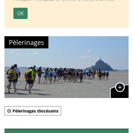
OK
Pèlerinages
Pèlerinages diocésains