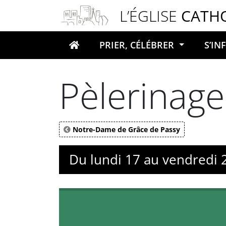
Panneau de gestion des cookies
L’ÉGLISE
CATH
PRIER, CÉLÉBRER
S’I
Votre recherche
Pèlerinage
Notre-Dame de Grâce de Passy
Du lundi 17 au vendredi 