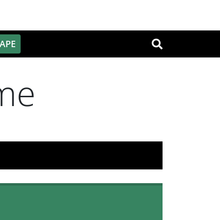
PAPE
OK
ome