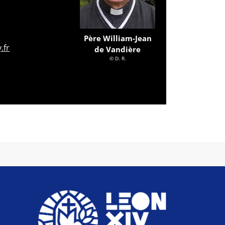
Père William-Jean
.fr
de Vandière
© D. R.