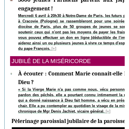
engagement !
Mercredi 6 avril à 20h30 à Notre-Dame de Paris, les futurs pa
à Cracovie (Pologne) se rassembleront pour une soirée 
diocèse de Paris, plus de 50 groupes de jeunes se sont 
soutenir ceux qui n'ont pas les moyens de payer les frais d
vous pouvez effectuer un don en ligne (déductible de l'impô
aiderez ainsi un ou plusieurs jeunes à vivre ce temps d'espér
du pape François.
[+]
JUBILÉ DE LA MISÉRICORDE
À écouter : Comment Marie connaît-elle l
Dieu ?
« Si la Vierge Marie n'a pas comme nous, vécu personnell
pardon des péchés, elle a pourtant connu intimement la mis
qui a donné naissance à Dieu fait homme, a vécu en présenc
chair. Elle a pu contempler au quotidien le visage de la misé
chronique de Mgr Denis Jachiet, vicaire général.
[+]
Pèlerinage paroissial jubilaire de la paroisse 