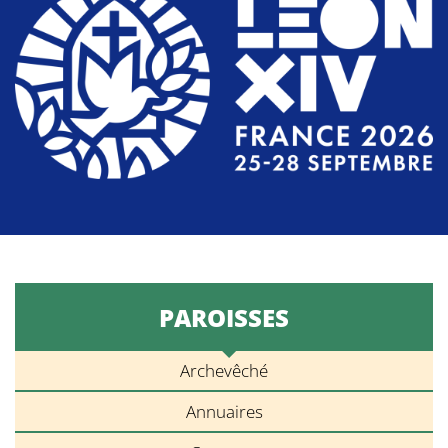
PAROISSES
Archevêché
Annuaires