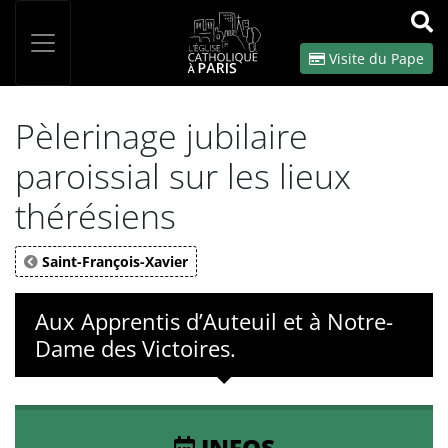
Panneau de gestion des cookies
Votre recherche
OK
Visite du Pape
Pèlerinage jubilaire
paroissial sur les lieux
thérésiens
Saint-François-Xavier
Aux Apprentis d’Auteuil et à Notre-
Dame des Victoires.
INFOS