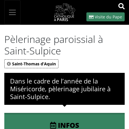
Panneau de gestion des cookies
Votre recherche
OK
Visite du Pape
Pèlerinage paroissial à
Saint-Sulpice
Saint-Thomas d’Aquin
Dans le cadre de l’année de la
Miséricorde, pèlerinage jubilaire à
Saint-Sulpice.
INFOS