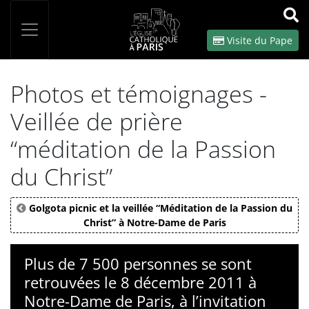
Panneau de gestion des cookies
Votre recherche
OK
Visite du Pape
Photos et témoignages -
Veillée de prière
“méditation de la Passion
du Christ”
Golgota picnic et la veillée “Méditation de la Passion du
Christ” à Notre-Dame de Paris
Plus de 7 500 personnes se sont
retrouvées le 8 décembre 2011 à
Notre-Dame de Paris, à l’invitation