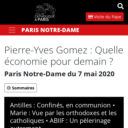
Panneau de gestion des cookies
Visite du Pape
PARIS NOTRE-DAME
Votre recherche
OK
Pierre-Yves Gomez : Quelle
économie pour demain ?
Paris Notre-Dame du 7 mai 2020
Sommaires
Antilles : Confinés, en communion •
Marie : Vue par les orthodoxes et les
catholiques • ABIIF : Un pèlerinage