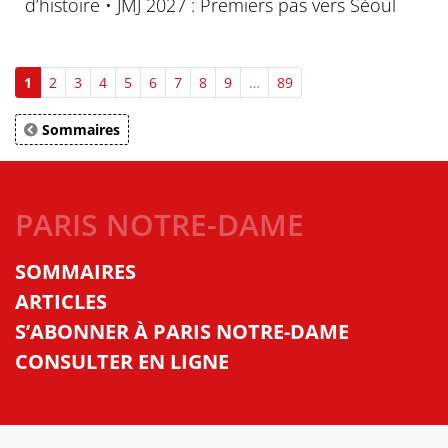
d’histoire • JMJ 2027 : Premiers pas vers Séoul
1
2
3
4
5
6
7
8
9
…
89
Sommaires
PARIS NOTRE-DAME
SOMMAIRES
ARTICLES
S’ABONNER À PARIS NOTRE-DAME
CONSULTER EN LIGNE