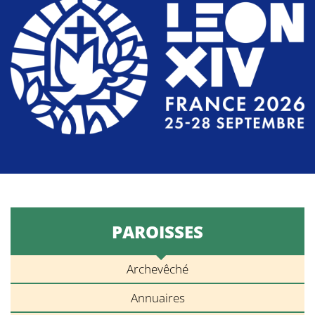
PAROISSES
Archevêché
Annuaires