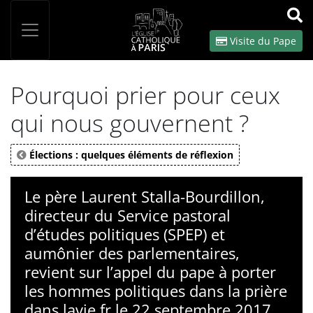
Panneau de gestion des cookies
Votre recherche
OK
Visite du Pape
Pourquoi prier pour ceux
qui nous gouvernent ?
Élections : quelques éléments de réflexion
Le père Laurent Stalla-Bourdillon,
directeur du Service pastoral
d’études politiques (SPEP) et
aumônier des parlementaires,
revient sur l’appel du pape à porter
les hommes politiques dans la prière
dans lavie.fr le 22 septembre 2017.