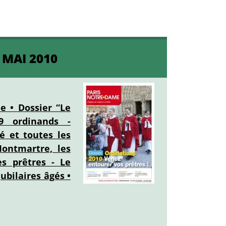
 MAI 2010
e • Dossier “Le
9 ordinands -
é et toutes les
Montmartre, les
es prêtres - Le
ubilaires âgés •