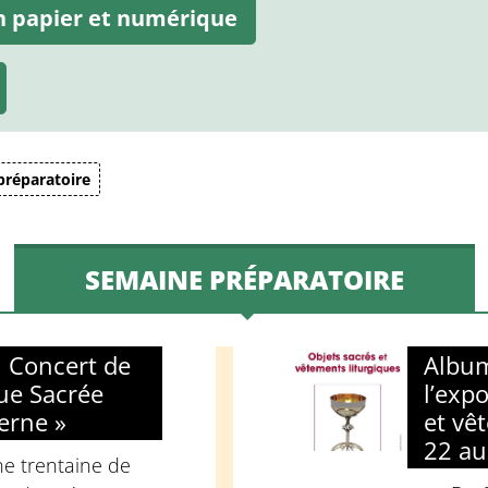
on papier et numérique
préparatoire
SEMAINE PRÉPARATOIRE
 Concert de
Album
que Sacrée
l’expo
erne »
et vê
22 au
ne trentaine de