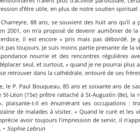
ensionnaires n’aient plus d’activité parois­siale, ce
ssion d’être utile, en plus de notre soutien spirituel 
s Charreyre, 88 ans, se souvient des huit ans qu’il a
s, en 2001, on m’a proposé de devenir aumônier de l
­cerdoce, il est encore « pris mais pas débordé. J
t pas toujours. Je suis moins partie prenante de la vi
es­pondance nourrie et des rencontres régulières ave
dé­placer seul, et surtout, « quand je ne pourrai plus
e retrouver dans la cathédrale, entouré de ses frères
ire, le P. Paul Bouqueau, 85 ans et soixante ans de s
St-Léon (15e) prêtre rat­taché à St-Augustin (8e), la r
 », plaisante-t-il en énumérant ses occupations : tr
douzaine de malades à visiter. « Quand le curé et les v
il apprécie avoir toujours l’impression de servir, il n’
. •
Sophie Lebrun