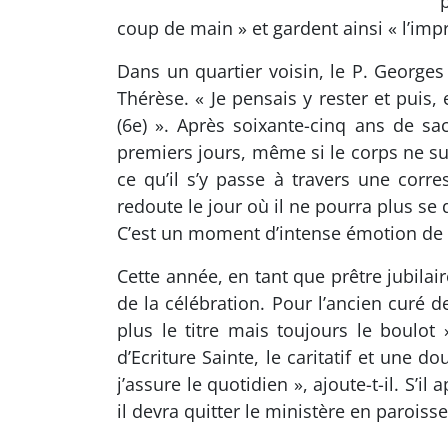
p
coup de main » et gardent ainsi « l’impre
Dans un quartier voisin, le P. Geor­ge
Thérèse. « Je pensais y rester et pui
(6e) ». Après soixante-cinq ans de sa
premiers jours, même si le corps ne sui
ce qu’il s’y passe à travers une corr
redoute le jour où il ne pourra plus se 
C’est un moment d’intense émotion de s
Cette année, en tant que prêtre jubila
de la célébration. Pour l’ancien curé de 
plus le titre mais toujours le boulot
d’Ecriture Sainte, le caritatif et une 
j’assure le quotidien », ajoute-t-il. S’
il devra quitter le mi­nis­tère en paroisse