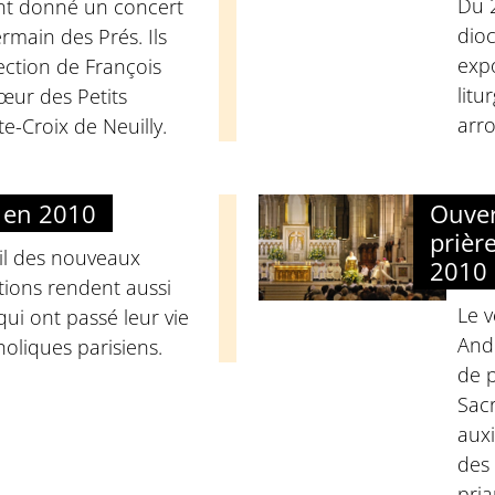
Du 
ont donné un concert
dioc
ermain des Prés. Ils
expo
rection de François
litu
œur des Petits
arr
e-Croix de Neuilly.
s en 2010
Ouver
prièr
eil des nouveaux
2010
ations rendent aussi
Le v
i ont passé leur vie
Andr
holiques parisiens.
de p
Sac
auxi
des 
pria