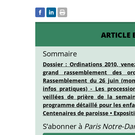
ARTICLE 
Sommaire
Dossier : Ordinations 2010, vene
grand rassemblement des ordi
Rassemblement du 26 juin (mome
infos pratiques) - Les processi
veillées de prière de la semain
programme détaillé pour les enfan
Centenaires de paroisse • Expositi
S’abonner à
Paris Notre-D