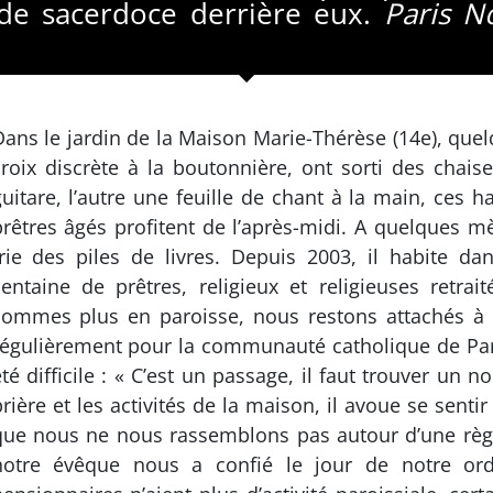
e sacerdoce derrière eux.
Paris N
Dans le jardin de la Mai­son Marie-Thérèse (14e), qu
croix discrète à la boutonnière, ont sorti des chaise
uitare, l’autre une feuille de chant à la main, ces 
prêtres âgés profitent de l’après-midi. A quelques mè
trie des piles de livres. Depuis 2003, il habite 
centaine de prêtres, religieux et religieuses re­tr
sommes plus en paroisse, nous restons attachés à no
régulièrement pour la communauté catholique de Paris
té difficile : « C’est un passage, il faut trouver un
prière et les activités de la maison, il avoue se se
que nous ne nous rassemblons pas autour d’une règ
notre évêque nous a confié le jour de notre ord