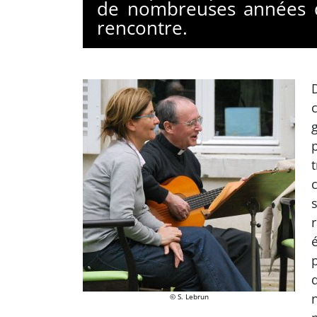
de nombreuses années d
rencontre.
g
é
© S. Lebrun