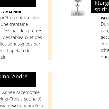
liturg
spirit
27 MAI 2010
 prêtres ont du talent
PARI
Dur
 une trentaine
juin
lisées par des prêtres
accu
eu des tableaux et des
et d
oiles sont signées par
d’hi
r, chapelain de
quot
ait.
dinal André
 l'Année sacerdotale,
Vingt-Trois a souhaité
sion exceptionnelle à