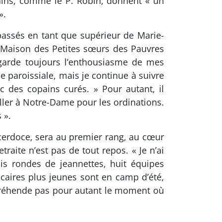
rtains, comme le P. Ro­bin, donnent « un
».
 passés en tant que supérieur de Marie-
a Maison des Petites sœurs des Pauvres
e garde toujours l’enthousiasme de mes
e paroissiale, mais je continue à suivre
c des copains curés. » Pour autant, il
 aller à Notre-Dame pour les ordinations.
 ».
acerdoce, sera au premier rang, au cœur
etraite n’est pas de tout repos. « Je n’ai
ois rondes de jeannettes, huit équipes
i­caires plus jeunes sont en camp d’été,
appré­hende pas pour autant le mo­ment où