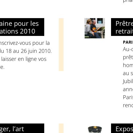
aine pour les
Prêtre
cations 2010
retrai
 inscrivez-vous pour la
PARI
Au-d
du 18 au 26 juin 2010.
prêt
laisser en ligne vos
hom
e.
au s
Jubi
ann
Pari
ren
er, l’art
Expos