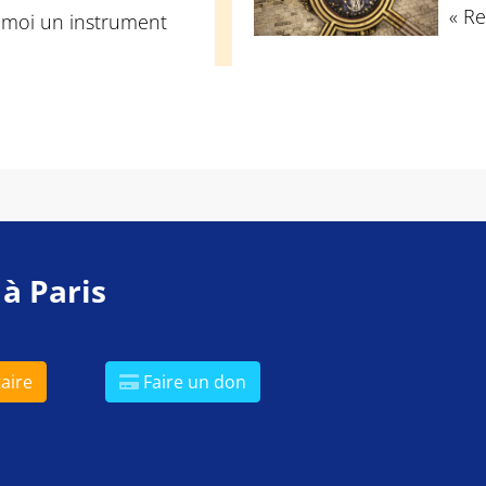
« Re
e moi un instrument
 à Paris
aire
Faire un don