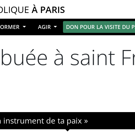
OLIQUE
À PARIS
NFORMER
AGIR
DON POUR LA VISITE DU 
ribuée à saint 
n instrument de ta paix »