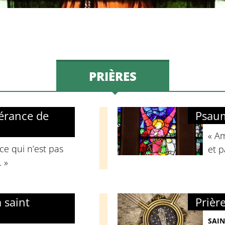
PRIÈRES
pérance de
Psau
« Am
ce qui n’est pas
et p
. »
à saint
Prièr
SAI