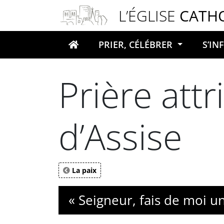
Panneau de gestion des cookies
L’ÉGLISE
CATH
PRIER, CÉLÉBRER
S’I
Votre recherche
Prière att
d’Assise
La paix
« Seigneur, fais de moi u