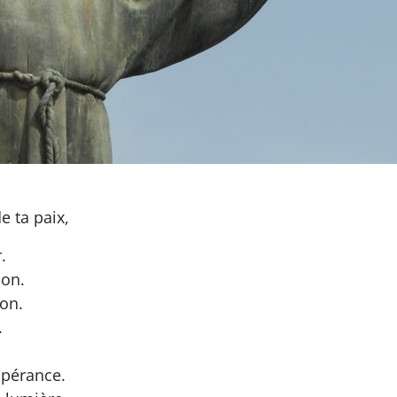
e ta paix,
.
don.
ion.
.
spérance.