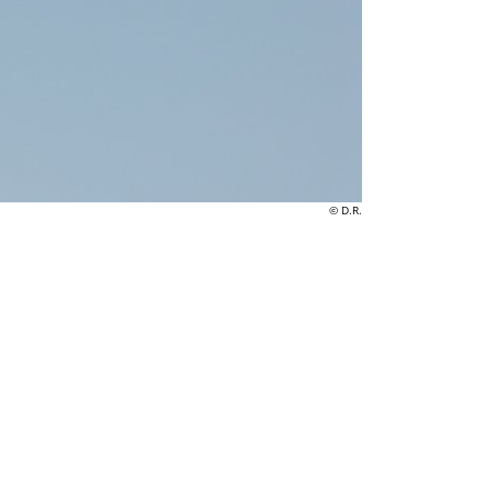
© D.R.