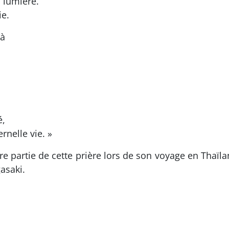
a lumière.
ie.
 à
é,
rnelle vie. »
e partie de cette prière lors de son voyage en Thaïl
asaki.