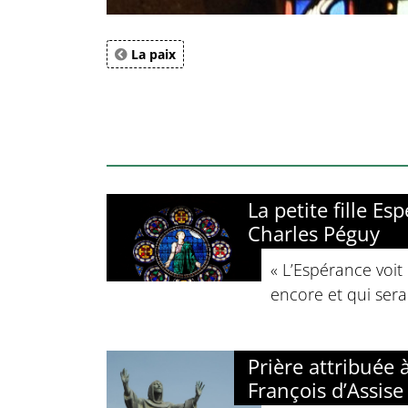
La paix
La petite fille Es
Charles Péguy
« L’Espérance voit 
encore et qui sera
Prière attribuée 
François d’Assise