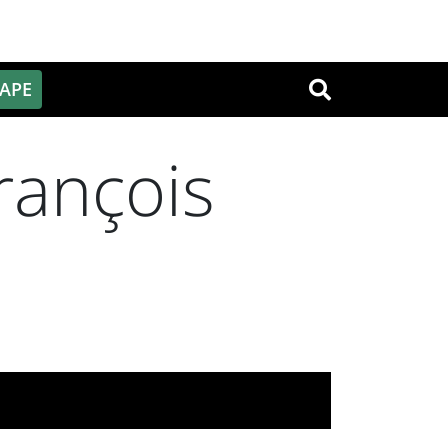
PAPE
OK
François