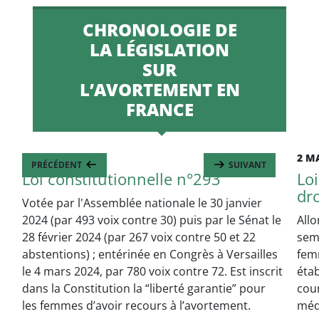
CHRONOLOGIE DE
LA LÉGISLATION
SUR
L’AVORTEMENT EN
FRANCE
4 MARS 2024
2 M
PRÉCÉDENT
SUIVANT
Loi constitutionnelle n°293
Loi
dro
Votée par l'Assemblée nationale le 30 janvier
2024 (par 493 voix contre 30) puis par le Sénat le
Allo
28 février 2024 (par 267 voix contre 50 et 22
sem
abstentions) ; entérinée en Congrès à Versailles
fem
le 4 mars 2024, par 780 voix contre 72. Est inscrit
éta
dans la Constitution la “liberté garantie” pour
cour
les femmes d’avoir recours à l’avortement.
méd