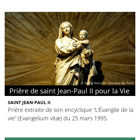
© Trung Hieu Do / Diocèse de Paris
Prière de saint Jean-Paul II pour la Vie
SAINT JEAN-PAUL II
Prière extraite de son encyclique “L'Évangile de la
vie” (Evangelium vitæ) du 25 mars 1995.