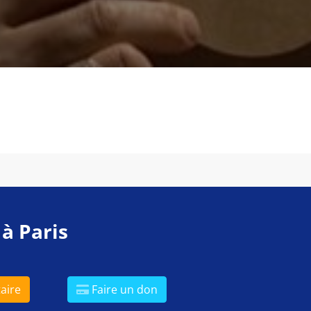
 à Paris
aire
Faire un don