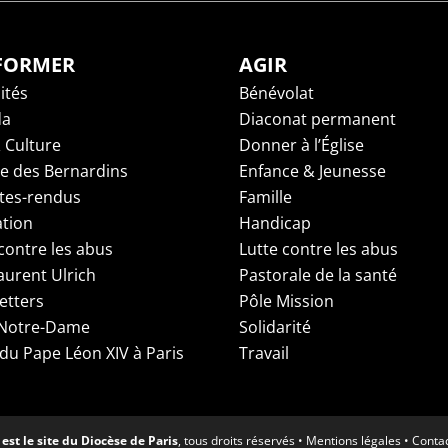
NFORMER
AGIR
ités
Bénévolat
da
Diaconat permanent
 Culture
Donner à l’Église
ge des Bernardins
Enfance & Jeunesse
es-rendus
Famille
tion
Handicap
contre les abus
Lutte contre les abus
aurent Ulrich
Pastorale de la santé
etters
Pôle Mission
 Notre-Dame
Solidarité
 du Pape Léon XIV à Paris
Travail
est le site du Diocèse de Paris
, tous droits réservés •
Mentions légales
•
Conta