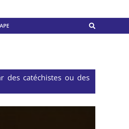
PAPE
OK
ar des catéchistes ou des