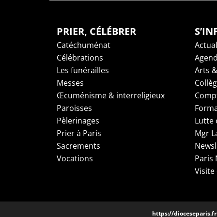
PRIER, CÉLÉBRER
S’I
Catéchuménat
Actual
Célébrations
Agen
Les funérailles
Arts &
Messes
Collè
Œcuménisme & interreligieux
Compt
Paroisses
Forma
Pèlerinages
Lutte 
Prier à Paris
Mgr L
Sacrements
Newsl
Vocations
Paris
Visite
https://dioceseparis.fr