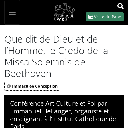
Panneau de gestion des cookies
Votre recherche
OK
Visite du Pape
Que dit de Dieu et de
l’Homme, le Credo de la
Missa Solemnis de
Beethoven
Immaculée Conception
Conférence Art Culture et Foi par
Emmanuel Bellanger, organiste et
enseignant à l’Institut Catholique de
Paris