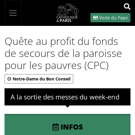
Panneau de gestion des cookies
Votre recherche
OK
Visite du Pape
Quête au profit du fonds
de secours de la paroisse
pour les pauvres (CPC)
Notre-Dame du Bon Conseil
A la sortie des messes du week-end
INFOS