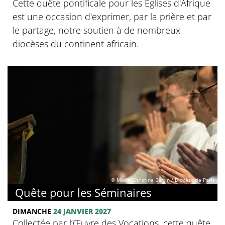
Cette quête pontificale pour les Églises d'Afrique
est une occasion d'exprimer, par la prière et par
le partage, notre soutien à de nombreux
diocèses du continent africain.
© Marie-Christine Bertin / Diocèse de Paris
Quête pour les Séminaires
DIMANCHE
24 JANVIER 2027
Collectée par l’Œuvre des Vocations, cette quête