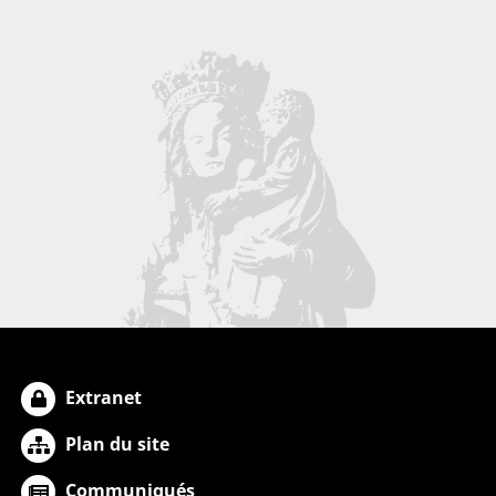
Extranet
Plan du site
Communiqués