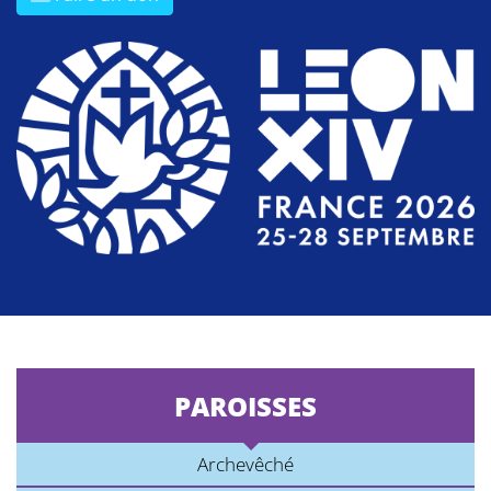
PAROISSES
Archevêché