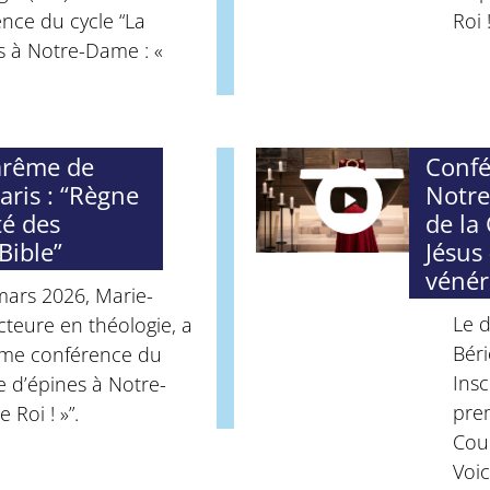
nce du cycle “La
Roi !
 à Notre-Dame : «
arême de
Confé
ris : “Règne
Notre
té des
de la
Bible”
Jésus 
vénér
ars 2026, Marie-
Le d
teure en théologie, a
Bér
ème conférence du
Insc
e d’épines à Notre-
pre
 Roi ! »”.
Cou
Voic