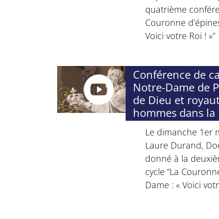
quatrième confére
Couronne d’épines
Voici votre Roi ! »”
Conférence de c
Notre-Dame de Pa
de Dieu et royau
hommes dans la 
Le dimanche 1er m
Laure Durand, Doc
donné à la deuxi
cycle “La Couronn
Dame : « Voici votre