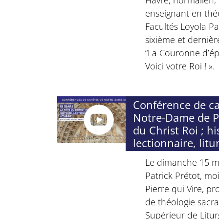
Havre, normalien, 
enseignant en thé
Facultés Loyola Pa
sixième et dernièr
“La Couronne d’ép
Voici votre Roi ! ».
Conférence de c
Notre-Dame de Par
du Christ Roi ; hi
lectionnaire, litu
Le dimanche 15 ma
Patrick Prétot, mo
Pierre qui Vire, pr
de théologie sacram
Supérieur de Litur