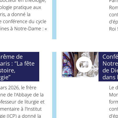
docteur en théologie,
Pari
ologie pratique aux
Rom
ris, a donné la
con
e conférence du cycle
d’ép
ines à Notre-Dame : «
Roi !
arême de
Confé
is : “La fête
Notre
stoire,
de Di
rgie”
dans 
rs 2026, le frère
Le d
ine de l'Abbaye de la
Mori
ofesseur de liturgie et
form
entaire à l'Institut
con
gie (ICP) a donné la
d’ép