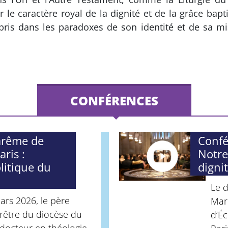
 le caractère royal de la dignité et de la grâce bap
pris dans les paradoxes de son identité et de sa mi
CONFÉRENCES
arême de
Confé
ris :
Notre
olitique du
digni
Le 
rs 2026, le père
Marc
prêtre du diocèse du
d’Éc