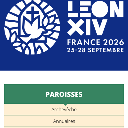
PAROISSES
Archevêché
Annuaires