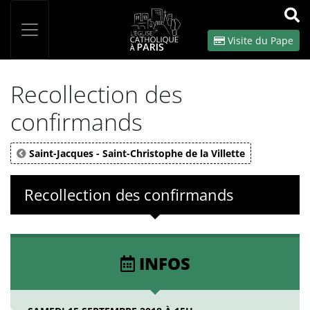
Panneau de gestion des cookies
Votre recherche
OK
Visite du Pape
Recollection des
confirmands
Saint-Jacques - Saint-Christophe de la Villette
Recollection des confirmands
INFOS