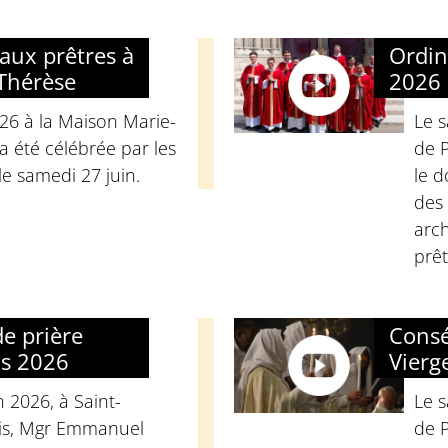
aux prêtres à
Ordin
Thérèse
2026
026 à la Maison Marie-
Le 
a été célébrée par les
de P
e samedi 27 juin.
le d
des 
arc
prêt
de prière
Consé
ns 2026
Vierg
n 2026, à Saint-
Le 
ois, Mgr Emmanuel
de P