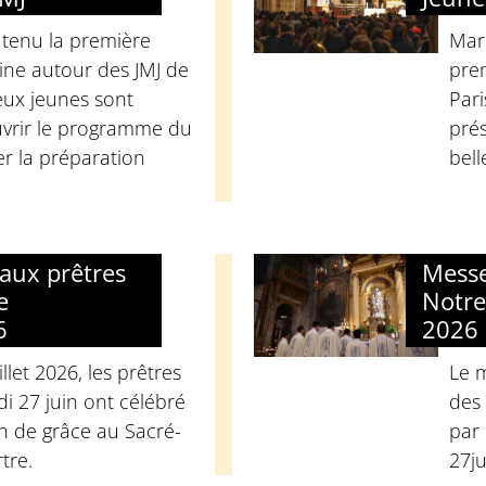
 tenu la première
Mard
ine autour des JMJ de
pre
ux jeunes sont
Pari
vrir le programme du
prés
er la préparation
bell
aux prêtres
Messe
e
Notre
6
2026
llet 2026, les prêtres
Le 
i 27 juin ont célébré
des 
n de grâce au Sacré-
par 
tre.
27ju