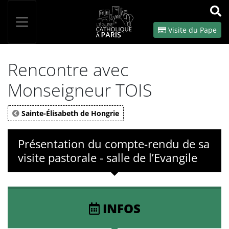
Panneau de gestion des cookies
Votre recherche
OK
Visite du Pape
Rencontre avec
Monseigneur TOIS
Sainte-Élisabeth de Hongrie
Présentation du compte-rendu de sa
visite pastorale - salle de l’Evangile
INFOS