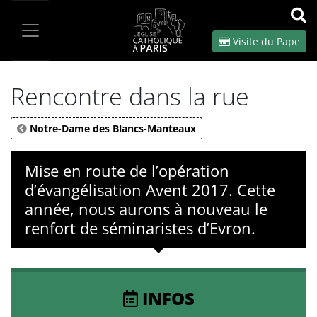
Panneau de gestion des cookies
Votre recherche
OK
Visite du Pape
Rencontre dans la rue
Notre-Dame des Blancs-Manteaux
Mise en route de l’opération
d’évangélisation Avent 2017. Cette
année, nous aurons à nouveau le
renfort de séminaristes d’Evron.
INFOS