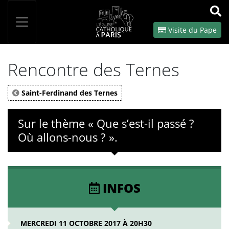
Panneau de gestion des cookies
Votre recherche
OK
Visite du Pape
Rencontre des Ternes
Saint-Ferdinand des Ternes
Sur le thème « Que s’est-il passé ?
Où allons-nous ? ».
INFOS
MERCREDI 11 OCTOBRE 2017 À 20H30