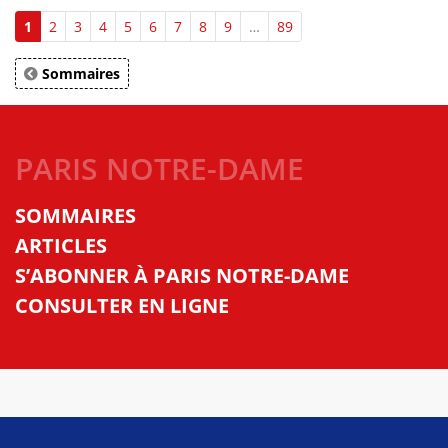
1
2
3
4
5
6
7
8
9
…
89
Sommaires
PARIS NOTRE-DAME
SOMMAIRES
ARTICLES
S’ABONNER À PARIS NOTRE-DAME
CONSULTER EN LIGNE