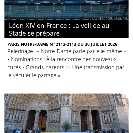
© Étienne Castelein
Léon XIV en France : La veillée au
Stade se prépare
PARIS NOTRE-DAME N° 2112-2113 DU 30 JUILLET 2026
Pèlerinage : « Notre-Dame parle par elle-même »
• Nominations : À la rencontre des nouveaux
curés • Grands-parents : « Une transmission par
le vécu et le partage »