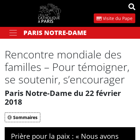
Panneau de gestion des cookies
Visite du Pape
PARIS NOTRE-DAME
Votre recherche
OK
Rencontre mondiale des
familles – Pour témoigner,
se soutenir, s’encourager
Paris Notre-Dame du 22 février
2018
Sommaires
Prière pour la paix : « Nous avons