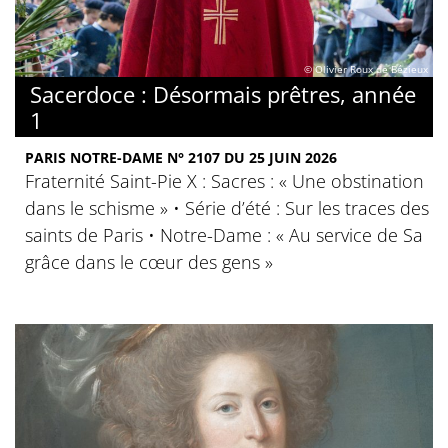
© Olivier Roux de Bézieux
Sacerdoce : Désormais prêtres, année
1
PARIS NOTRE-DAME N° 2107 DU 25 JUIN 2026
Fraternité Saint-Pie X : Sacres : « Une obstination
dans le schisme » • Série d’été : Sur les traces des
saints de Paris • Notre-Dame : « Au service de Sa
grâce dans le cœur des gens »