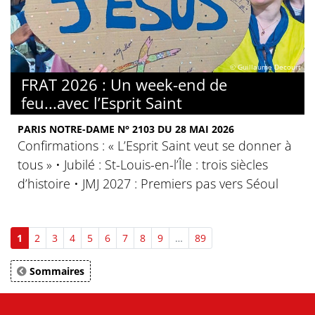
© Guillaume Decourt
FRAT 2026 : Un week-end de
feu...avec l’Esprit Saint
PARIS NOTRE-DAME N° 2103 DU 28 MAI 2026
Confirmations : « L’Esprit Saint veut se donner à
tous » • Jubilé : St-Louis-en-l’Île : trois siècles
d’histoire • JMJ 2027 : Premiers pas vers Séoul
1
2
3
4
5
6
7
8
9
…
89
Sommaires