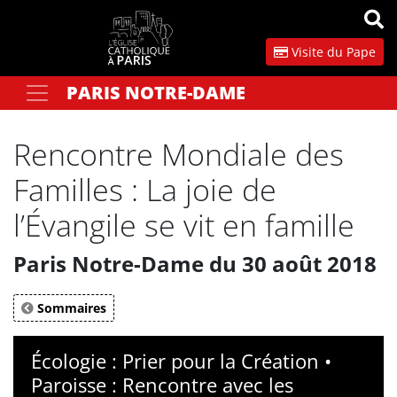
Panneau de gestion des cookies
Visite du Pape
PARIS NOTRE-DAME
Votre recherche
OK
Rencontre Mondiale des
Familles : La joie de
l’Évangile se vit en famille
Paris Notre-Dame du 30 août 2018
Sommaires
Écologie : Prier pour la Création •
Paroisse : Rencontre avec les