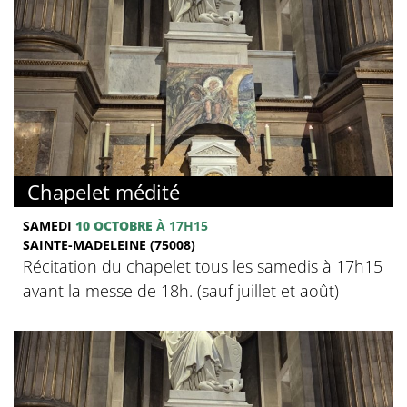
Chapelet médité
SAMEDI
10 OCTOBRE
À 17H15
SAINTE-MADELEINE (75008)
Récitation du chapelet tous les samedis à 17h15
avant la messe de 18h. (sauf juillet et août)