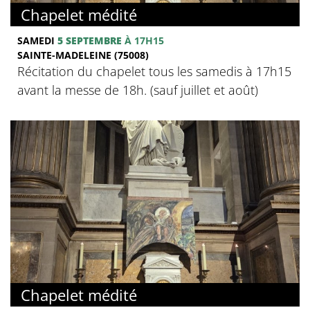
Chapelet médité
SAMEDI
5 SEPTEMBRE
À 17H15
SAINTE-MADELEINE (75008)
Récitation du chapelet tous les samedis à 17h15
avant la messe de 18h. (sauf juillet et août)
Chapelet médité