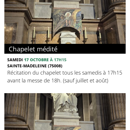
Chapelet médité
SAMEDI
17 OCTOBRE
À 17H15
SAINTE-MADELEINE (75008)
Récitation du chapelet tous les samedis à 17h15
avant la messe de 18h. (sauf juillet et août)