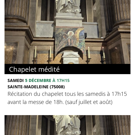
Chapelet médité
SAMEDI
5 DÉCEMBRE
À 17H15
SAINTE-MADELEINE (75008)
Récitation du chapelet tous les samedis à 17h15
avant la messe de 18h. (sauf juillet et août)