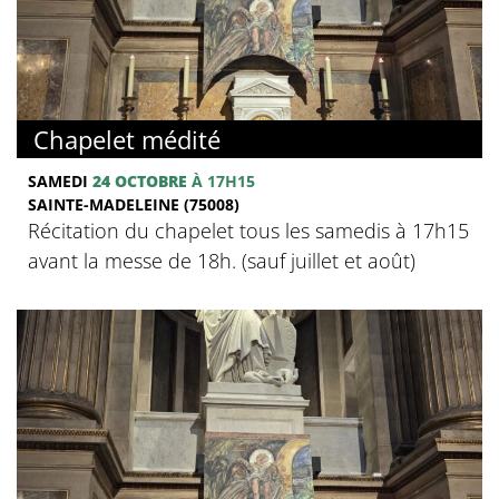
Chapelet médité
SAMEDI
24 OCTOBRE
À 17H15
SAINTE-MADELEINE (75008)
Récitation du chapelet tous les samedis à 17h15
avant la messe de 18h. (sauf juillet et août)