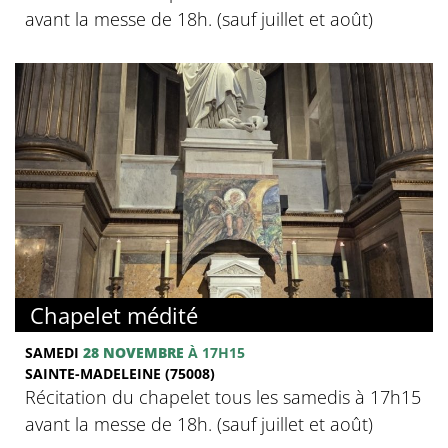
avant la messe de 18h. (sauf juillet et août)
Chapelet médité
SAMEDI
28 NOVEMBRE
À 17H15
SAINTE-MADELEINE (75008)
Récitation du chapelet tous les samedis à 17h15
avant la messe de 18h. (sauf juillet et août)