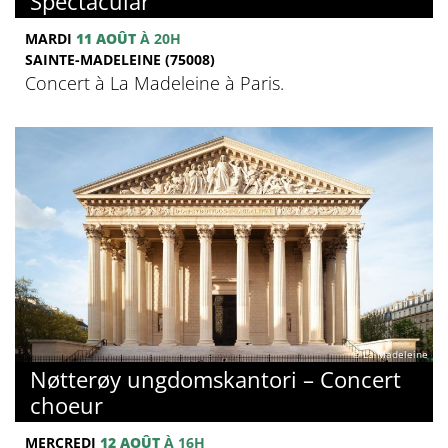
Spectacular
MARDI
11 AOÛT
À 20H
SAINTE-MADELEINE (75008)
Concert à La Madeleine à Paris.
© La Madeleine
Nøtterøy ungdomskantori – Concert
choeur
MERCREDI
12 AOÛT
À 16H