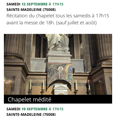
SAMEDI
12 SEPTEMBRE
À 17H15
SAINTE-MADELEINE (75008)
Récitation du chapelet tous les samedis à 17h15
avant la messe de 18h. (sauf juillet et août)
Chapelet médité
SAMEDI
19 SEPTEMBRE
À 17H15
SAINTE-MADELEINE (75008)