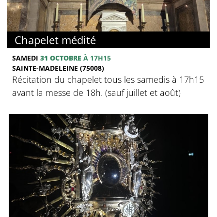
Chapelet médité
SAMEDI
31 OCTOBRE
À 17H15
SAINTE-MADELEINE (75008)
Récitation du chapelet tous les samedis à 17h15
avant la messe de 18h. (sauf juillet et août)