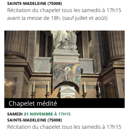
SAINTE-MADELEINE (75008)
Récitation du chapelet tous les samedis à 17h15
avant la messe de 18h. (sauf juillet et août)
Chapelet médité
SAMEDI
21 NOVEMBRE
À 17H15
SAINTE-MADELEINE (75008)
Récitation du chapelet tous les samedis à 17h15