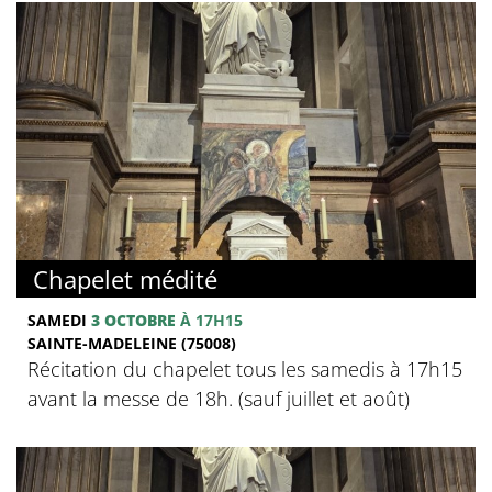
Chapelet médité
SAMEDI
3 OCTOBRE
À 17H15
SAINTE-MADELEINE (75008)
Récitation du chapelet tous les samedis à 17h15
avant la messe de 18h. (sauf juillet et août)