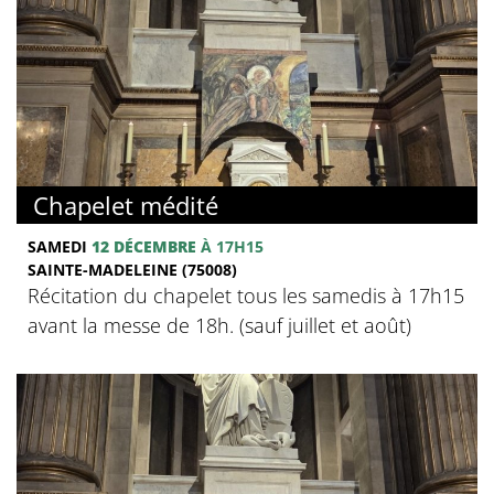
Chapelet médité
SAMEDI
12 DÉCEMBRE
À 17H15
SAINTE-MADELEINE (75008)
Récitation du chapelet tous les samedis à 17h15
avant la messe de 18h. (sauf juillet et août)