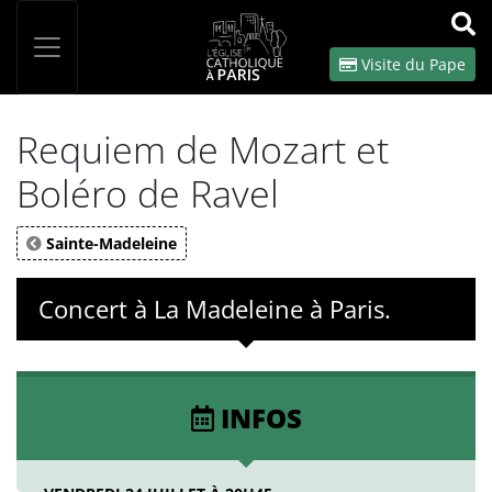
Panneau de gestion des cookies
Votre recherche
OK
Visite du Pape
Requiem de Mozart et
Boléro de Ravel
Sainte-Madeleine
Concert à La Madeleine à Paris.
INFOS