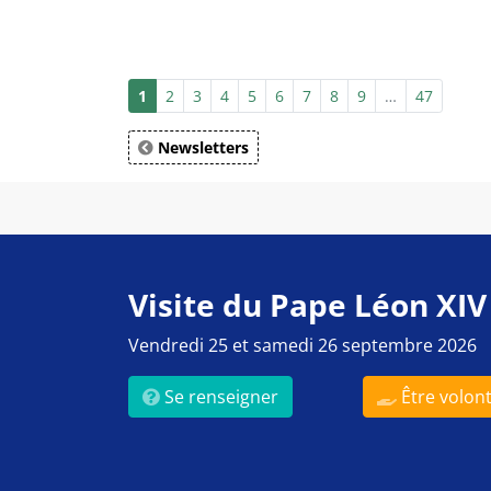
1
2
3
4
5
6
7
8
9
…
47
Newsletters
Visite du Pape Léon XIV
Vendredi 25 et samedi 26 septembre 2026
Se renseigner
Être volont