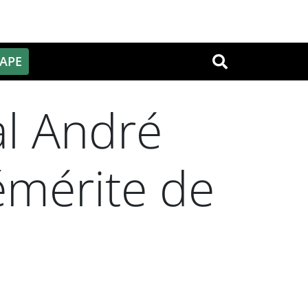
PAPE
OK
al André
émérite de