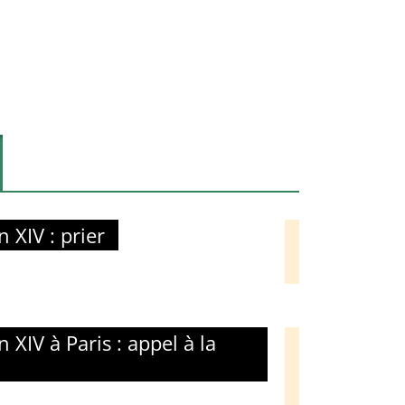
 XIV : prier
XIV à Paris : appel à la