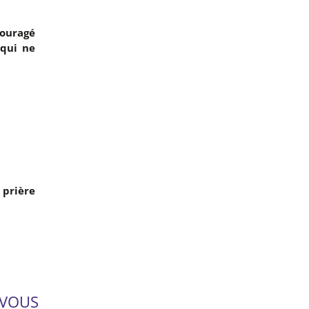
couragé
 qui ne
 prière
-VOUS