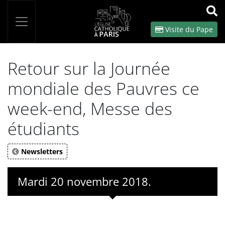
Panneau de gestion des cookies
Votre recherche
OK
Visite du Pape
Retour sur la Journée
mondiale des Pauvres ce
week-end, Messe des
étudiants
Newsletters
Mardi 20 novembre 2018.