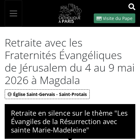
Panneau de gestion des cookies
Votre recherche
OK
Visite du Pape
Retraite avec les
Fraternités Évangéliques
de Jérusalem du 4 au 9 mai
2026 à Magdala
Église Saint-Gervais - Saint-Protais
Retraite en silence sur le thème "Les
Évangiles de la Résurrection avec
sainte Marie-Madeleine"