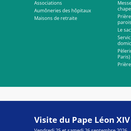
Associations
Messes
chape
Aumôneries des hôpitaux
Prièr
Maisons de retraite
paroi
Le sa
Servic
domic
Pèler
Paris)
Prièr
Visite du Pape Léon XIV
Vendredi 25 et samedi 26 septembre 2026