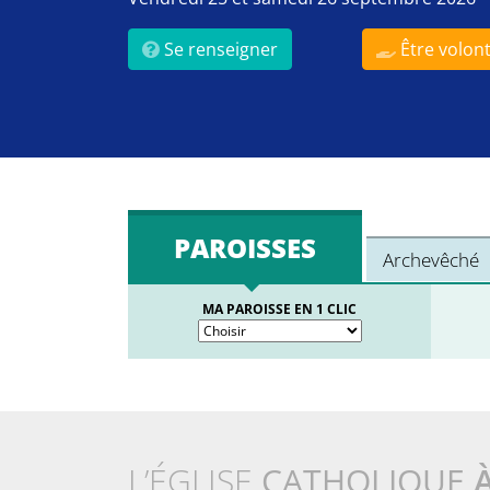
Se renseigner
Être volont
PAROISSES
Archevêché
MA PAROISSE EN 1 CLIC
L’ÉGLISE
CATHOLIQUE