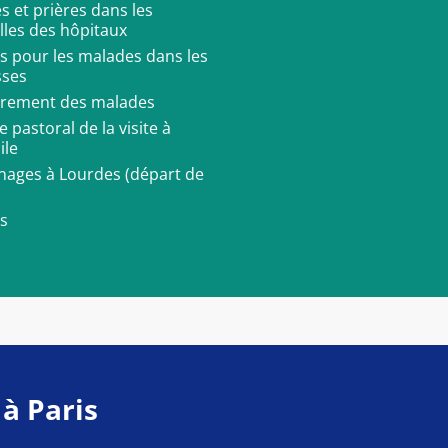
 et prières dans les
lles des hôpitaux
es pour les malades dans les
sses
crement des malades
e pastoral de la visite à
ile
inages à Lourdes (départ de
es
 à Paris