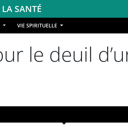
 LA SANTÉ
S
VIE SPIRITUELLE
our le deuil d’