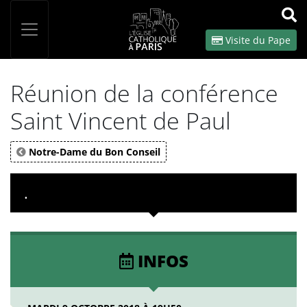
Panneau de gestion des cookies
Votre recherche
OK
Visite du Pape
Réunion de la conférence
Saint Vincent de Paul
Notre-Dame du Bon Conseil
.
INFOS