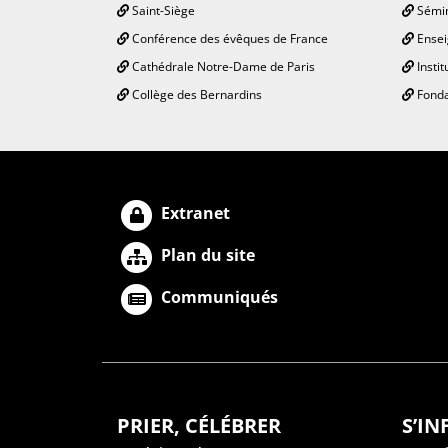
Saint-Siège
Sémin
Conférence des évêques de France
Ensei
Cathédrale Notre-Dame de Paris
Instit
Collège des Bernardins
Fonda
Extranet
Plan du site
Communiqués
PRIER, CÉLÉBRER
S’I