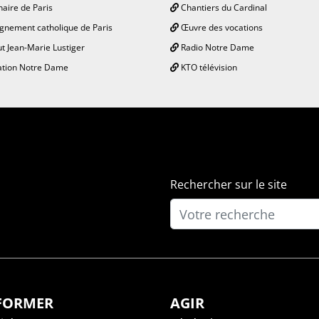
aire de Paris
Chantiers du Cardinal
gnement catholique de Paris
Œuvre des vocations
ut Jean-Marie Lustiger
Radio Notre Dame
tion Notre Dame
KTO télévision
Rechercher sur le site
NFORMER
AGIR