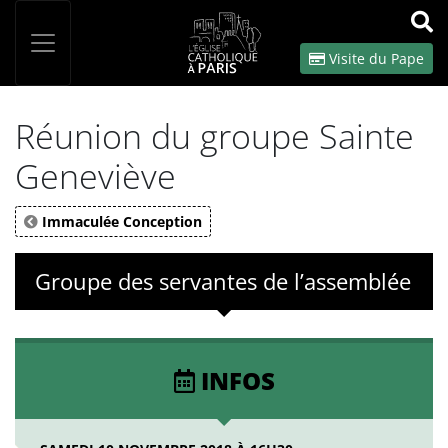
Panneau de gestion des cookies
Votre recherche
OK
Visite du Pape
Réunion du groupe Sainte
Geneviève
Immaculée Conception
Groupe des servantes de l’assemblée
INFOS