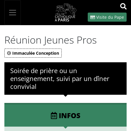
Panneau de gestion des cookies
Votre recherche
OK
Visite du Pape
Réunion Jeunes Pros
Immaculée Conception
Soirée de prière ou un
enseignement, suivi par un dîner
convivial
INFOS