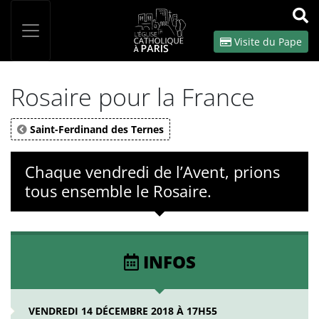
Panneau de gestion des cookies
Votre recherche
OK
Visite du Pape
Rosaire pour la France
Saint-Ferdinand des Ternes
Chaque vendredi de l’Avent, prions
tous ensemble le Rosaire.
INFOS
VENDREDI 14 DÉCEMBRE 2018 À 17H55