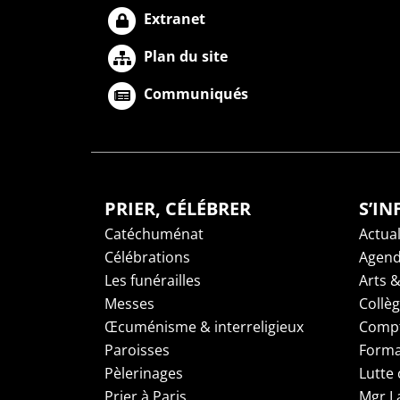
Extranet
Plan du site
Communiqués
PRIER, CÉLÉBRER
S’I
Catéchuménat
Actual
Célébrations
Agen
Les funérailles
Arts &
Messes
Collè
Œcuménisme & interreligieux
Compt
Paroisses
Forma
Pèlerinages
Lutte 
Prier à Paris
Mgr L