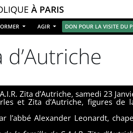
OLIQUE
À PARIS
NFORMER
AGIR
DON POUR LA VISITE DU 
ta d’Autriche
A.I.R. Zita d’Autriche, samedi 23 Janvi
es et Zita d‘Autriche, figures de 
r l’abbé Alexander Leonardt, chapel