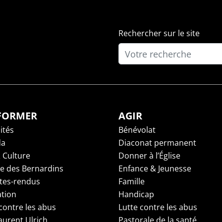
Rechercher sur le site
NFORMER
AGIR
ités
Bénévolat
da
Diaconat permanent
 Culture
Donner à l’Église
ge des Bernardins
Enfance & Jeunesse
es-rendus
Famille
tion
Handicap
contre les abus
Lutte contre les abus
aurent Ulrich
Pastorale de la santé