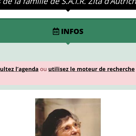
 la famille de S.A.I.R. Zita d’Autric
INFOS
ultez l’agenda
ou
utilisez le moteur de recherche