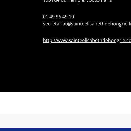
195 rue du Temple, 75003 Paris
01 49 96 49 10
secretariat@sainteelisabethdehongrie.f
http://www.sainteelisabethdehongrie.