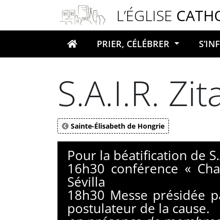
Panneau de gestion des cookies
L’ÉGLISE
CATH
PRIER, CÉLÉBRER
S’I
Votre recherche
S.A.I.R. Zi
Sainte-Élisabeth de Hongrie
Pour la béatification de S.
16h30 conférence « Charl
Sévilla
18h30 Messe présidée pa
postulateur de la cause.