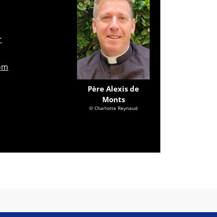
r
com
Père Alexis de
Monts
© Charlotte Reynaud