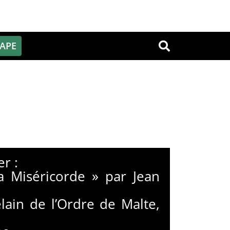
PAPE
OK
er :
la Miséricorde » par Jean
ain de l’Ordre de Malte,