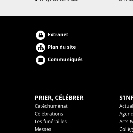
Extranet
Plan du site
Communiqués
PRIER, CÉLÉBRER
S’I
Catéchuménat
Actual
Célébrations
Agen
Les funérailles
Arts &
Messes
Collè