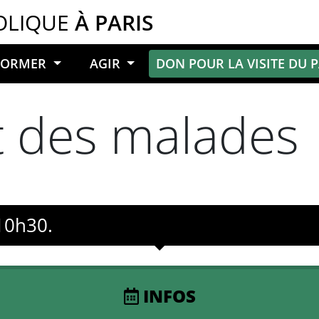
OLIQUE
À PARIS
NFORMER
AGIR
DON POUR LA VISITE DU 
 des malades
10h30.
INFOS