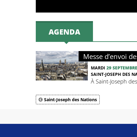
AGENDA
Messe d’envoi d
MARDI
29 SEPTEMBR
SAINT-JOSEPH DES N
À Saint-Joseph des
Saint-Joseph des Nations