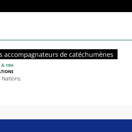
es accompagnateurs de catéchumènes
E
À 19H
ATIONS
 Nations.