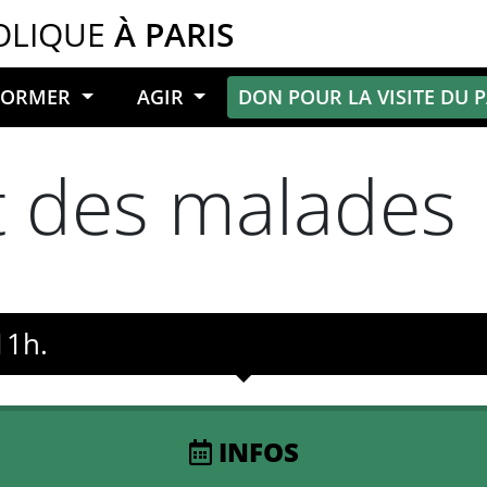
OLIQUE
À PARIS
NFORMER
AGIR
DON POUR LA VISITE DU 
 des malades
11h.
INFOS