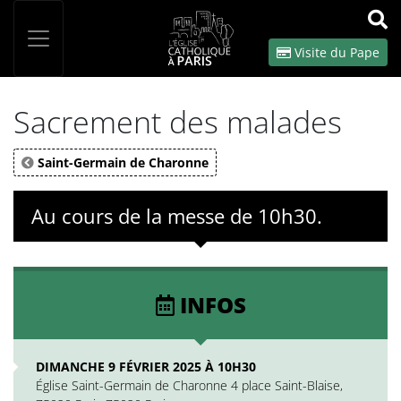
Panneau de gestion des cookies
Votre recherche
OK
Visite du Pape
Sacrement des malades
Saint-Germain de Charonne
Au cours de la messe de 10h30.
INFOS
DIMANCHE 9 FÉVRIER 2025 À 10H30
Église Saint-Germain de Charonne 4 place Saint-Blaise,