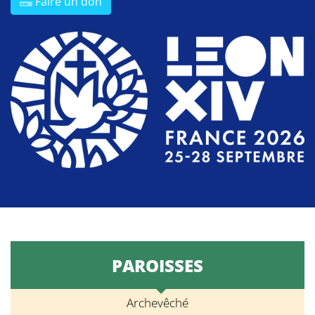
Faire un don
PAROISSES
Archevêché