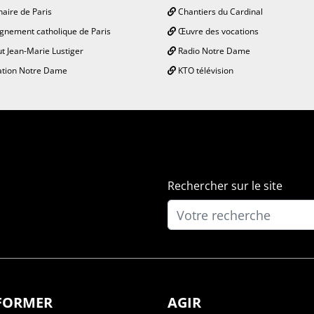
aire de Paris
Chantiers du Cardinal
gnement catholique de Paris
Œuvre des vocations
ut Jean-Marie Lustiger
Radio Notre Dame
tion Notre Dame
KTO télévision
Rechercher sur le site
NFORMER
AGIR