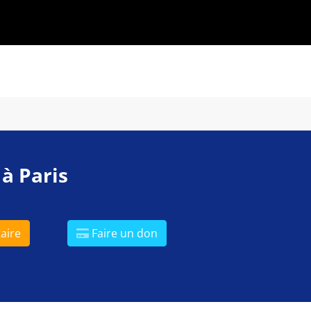
 à Paris
aire
Faire un don