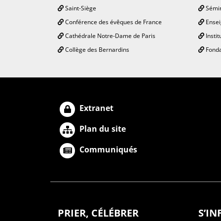
Saint-Siège
Sémin
Conférence des évêques de France
Ensei
Cathédrale Notre-Dame de Paris
Instit
Collège des Bernardins
Fonda
Extranet
Plan du site
Communiqués
PRIER, CÉLÉBRER
S’I