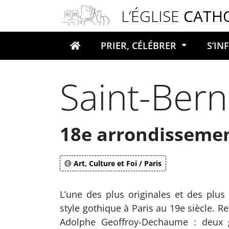
Panneau de gestion des cookies
L’ÉGLISE
CATH
PRIER, CÉLÉBRER
S’I
Votre recherche
Saint-Bern
18e arrondisseme
Art, Culture et Foi / Paris
L’une des plus originales et des plu
style gothique à Paris au 19e siècle. R
Adolphe Geoffroy-Dechaume : deux g