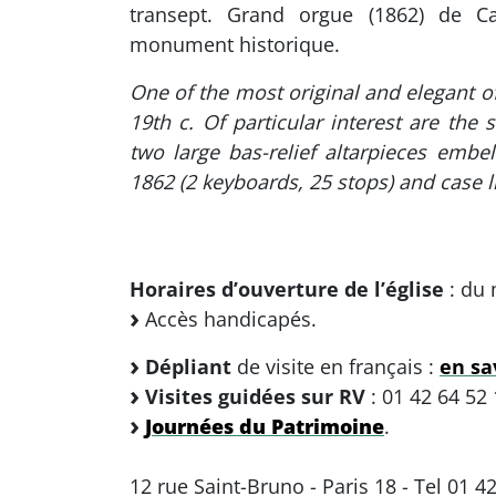
transept. Grand orgue (1862) de Cava
monument historique.
One of the most original and elegant of
19th c. Of particular interest are the
two large bas-relief altarpieces embel
1862 (2 keyboards, 25 stops) and case 
Horaires d’ouverture de l’église
: du 
Accès handicapés.
Dépliant
de visite en français :
en sav
Visites guidées sur RV
: 01 42 64 52
Journées du Patrimoine
.
12 rue Saint-Bruno - Paris 18 - Tel 01 4