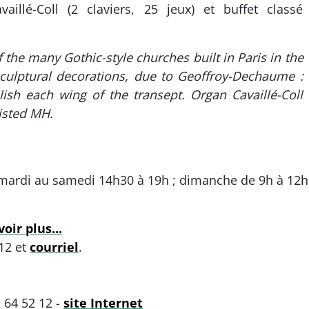
illé-Coll (2 claviers, 25 jeux) et buffet classé
 the many Gothic-style churches built in Paris in the
 sculptural decorations, due to Geoffroy-Dechaume :
lish each wing of the transept. Organ Cavaillé-Coll
listed MH.
mardi au samedi 14h30 à 19h ; dimanche de 9h à 12h
oir plus...
 12 et
courriel
.
2 64 52 12 -
site Internet