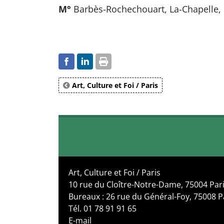
M°
Barbès-Rochechouart, La-Chapelle
Art, Culture et Foi / Paris
Art, Culture et Foi / Paris
10 rue du Cloître-Notre-Dame, 75004 Par
Bureaux : 26 rue du Général-Foy, 75008 P
Tél. 01 78 91 91 65
E-mail