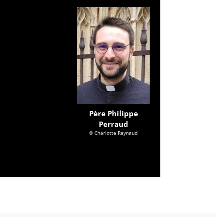
Père Philippe
Perraud
© Charlotte Reynaud