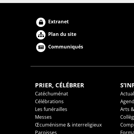
Extranet
Plan du site
Communiqués
PRIER, CÉLÉBRER
S’I
Catéchuménat
Actual
Célébrations
Agen
Les funérailles
Arts &
Messes
Collè
Œcuménisme & interreligieux
Compt
Paroisses
Forma