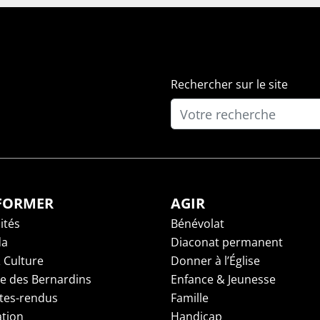
Rechercher sur le site
NFORMER
AGIR
ités
Bénévolat
da
Diaconat permanent
 Culture
Donner à l’Église
ge des Bernardins
Enfance & Jeunesse
es-rendus
Famille
tion
Handicap