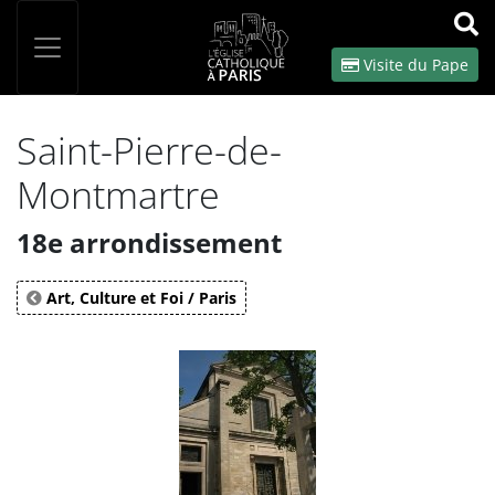
Panneau de gestion des cookies
Votre recherche
OK
Visite du Pape
Saint-Pierre-de-
Montmartre
18e arrondissement
Art, Culture et Foi / Paris