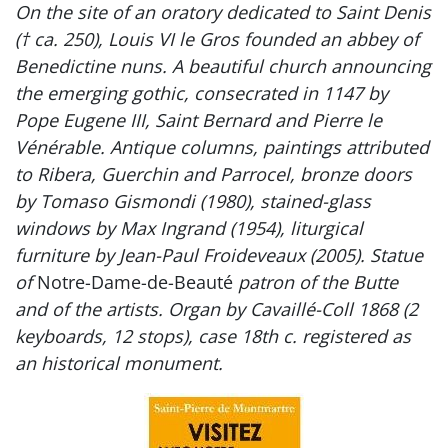
On the site of an oratory dedicated to Saint Denis
(† ca. 250), Louis VI le Gros founded an abbey of
Benedictine nuns. A beautiful church announcing
the emerging gothic, consecrated in 1147 by
Pope Eugene III, Saint Bernard and Pierre le
Vénérable. Antique columns, paintings attributed
to Ribera, Guerchin and Parrocel, bronze doors
by Tomaso Gismondi (1980), stained-glass
windows by Max Ingrand (1954), liturgical
furniture by Jean-Paul Froideveaux (2005). Statue
of
Notre-Dame-de-Beauté
patron of the Butte
and of the artists. Organ by Cavaillé-Coll 1868 (2
keyboards, 12 stops), case 18th c. registered as
an historical monument.