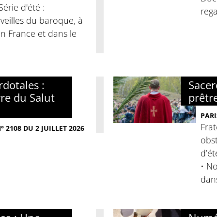
érie d'été :
rega
veilles du baroque, à
 En France et dans le
dotales :
Sacer
re du Salut
prêtr
PARI
Frat
 2108 DU 2 JUILLET 2026
obst
d’ét
• No
dan