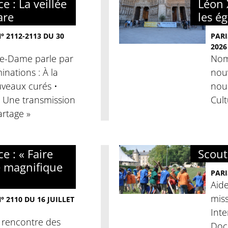
e : La veillée
Léon 
are
les é
 2112-2113 DU 30
PARI
2026
tre-Dame parle par
Nomi
nations : À la
nouv
veaux curés •
nous
« Une transmission
Cult
artage »
e : « Faire
Scouti
e magnifique
PARI
Aide
miss
 2110 DU 16 JUILLET
Inte
a rencontre des
Docu