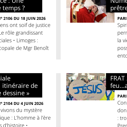
nce : Une
Numér
e temps ?
prêtre
 2106 DU 18 JUIN 2026
PARI
iens ont soif de justice
Spir
 Le rôle grandissant
per
iales • Limoges :
la v
copale de Mgr Benoît
poss
ento
iale
FRAT 
 itinéraire de
feu...
e dessine »
PARI
Conf
 2104 DU 4 JUIN 2026
 vivons du mystère
donn
clique : L’homme à l’ère
: tr
es d’histoire •
Pre