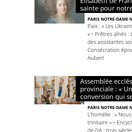
Élisabeth de Fra
sainte pour notr
PARIS NOTRE-DAME N°
Paix : « Les Ukrain
» • Prêtres aînés :
des assistantes soc
Consécration épis
Aubert
Assemblée ecclés
provinciale : « Un
conversion qui s
PARIS NOTRE-DAME N°
L’homélie : « Nous
trinitaire » • Ency
de l’IA : trois siècl