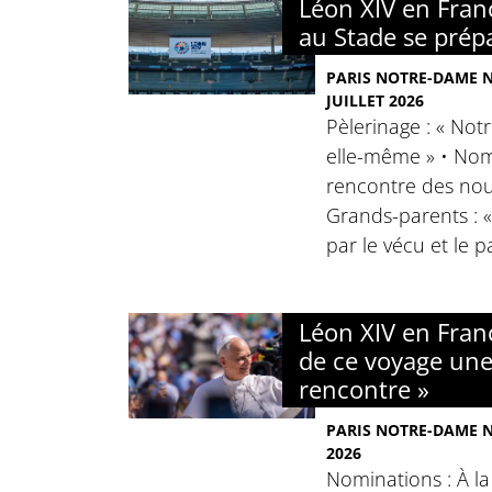
Léon XIV en Franc
au Stade se prép
PARIS NOTRE-DAME N°
JUILLET 2026
Pèlerinage : « No
elle-même » • Nomi
rencontre des nou
Grands-parents : 
par le vécu et le p
Léon XIV en Franc
de ce voyage un
rencontre »
PARIS NOTRE-DAME N°
2026
Nominations : À l