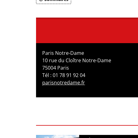
Paris Notre-Dame
10 rue du Cloître Notre-Dame
75004 Paris
Tél : 01 78 91 92 04
parisnotredame.fr