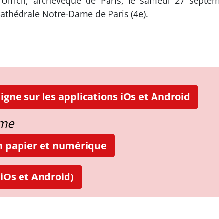
 Ulrich, archevêque de Paris, le samedi 27 septe
athédrale Notre-Dame de Paris (4e).
igne sur les applications iOs et Android
ame
on papier et numérique
iOs et Android)