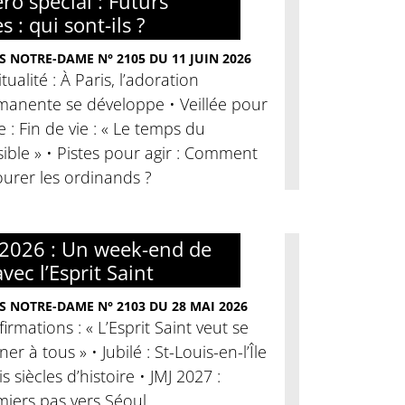
o spécial : Futurs
s : qui sont-ils ?
S NOTRE-DAME N° 2105 DU 11 JUIN 2026
itualité : À Paris, l’adoration
manente se développe • Veillée pour
ie : Fin de vie : « Le temps du
ible » • Pistes pour agir : Comment
urer les ordinands ?
2026 : Un week-end de
avec l’Esprit Saint
S NOTRE-DAME N° 2103 DU 28 MAI 2026
irmations : « L’Esprit Saint veut se
er à tous » • Jubilé : St-Louis-en-l’Île
ois siècles d’histoire • JMJ 2027 :
miers pas vers Séoul