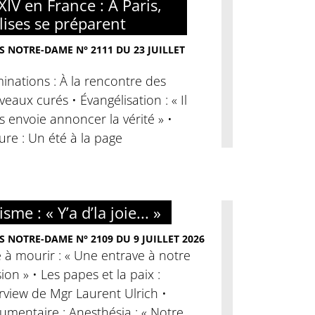
XIV en France : À Paris,
glises se préparent
S NOTRE-DAME N° 2111 DU 23 JUILLET
nations : À la rencontre des
eaux curés • Évangélisation : « Il
 envoie annoncer la vérité » •
ure : Un été à la page
sme : « Y’a d’la joie... »
S NOTRE-DAME N° 2109 DU 9 JUILLET 2026
 à mourir : « Une entrave à notre
ion » • Les papes et la paix :
rview de Mgr Laurent Ulrich •
mentaire : Anesthésia : « Notre