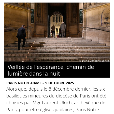
© Marie-Christine Bertin
Veillée de l’espérance, chemin de
lumière dans la nuit
PARIS NOTRE-DAME – 9 OCTOBRE 2025
Alors que, depuis le 8 décembre dernier, les six
basiliques mineures du diocèse de Paris ont été
choisies par Mgr Laurent Ulrich, archevêque de
Paris, pour être églises jubilaires, Paris Notre-