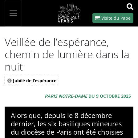
Panneau de gestion des cookies
Votre recherche
OK
Visite du Pape
Veillée de l’espérance,
chemin de lumière dans la
nuit
Jubilé de l’espérance
PARIS NOTRE-DAME
DU 9 OCTOBRE 2025
Alors que, depuis le 8 décembre
dernier, les six basiliques mineures
du diocèse de Paris ont été choisies