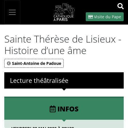
Panneau de gestion des cookies
Votre recherche
OK
Visite du Pape
Sainte Thérèse de Lisieux -
Histoire d’une âme
Saint-Antoine de Padoue
Lecture théâtralisée
INFOS